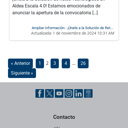
Aldea Escala 4.0! Estamos emocionados de
anunciar la apertura de la convocatoria […]
Ampliar Información - ¡Únete a la Solución de Retos
Actualizada:
1 de noviembre de 2024 10:31 AM
Tecnológicos en Aldea Escala 4.0!
Paginación
2
…
« Anterior
1
3
4
26
de
Siguiente »
entradas
Pie de página con información de contacto, redes sociales y dat
Contacto