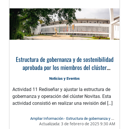
Estructura de gobernanza y de sostenibilidad
aprobada por los miembros del clúster
Novitas e implementada
Noticias y Eventos
Actividad 11 Rediseñar y ajustar la estructura de
gobernanza y operación del clúster Novitas. Esta
actividad consistió en realizar una revisión del […]
Ampliar Información - Estructura de gobernanza y de
Actualizada:
3 de febrero de 2025 9:30 AM
sostenibilidad aprobada por los miembros del clúster Novitas