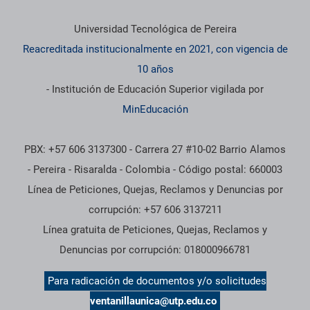
Información institucional
Universidad Tecnológica de Pereira
Reacreditada institucionalmente en 2021, con vigencia de
10 años
- Institución de Educación Superior vigilada por
MinEducación
PBX: +57 606 3137300 - Carrera 27 #10-02 Barrio Alamos
- Pereira - Risaralda - Colombia - Código postal: 660003
Línea de Peticiones, Quejas, Reclamos y Denuncias por
corrupción: +57 606 3137211
Línea gratuita de Peticiones, Quejas, Reclamos y
Denuncias por corrupción: 018000966781
Para radicación de documentos y/o solicitudes
ventanillaunica@utp.edu.co